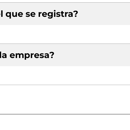
l que se registra?
 la empresa?