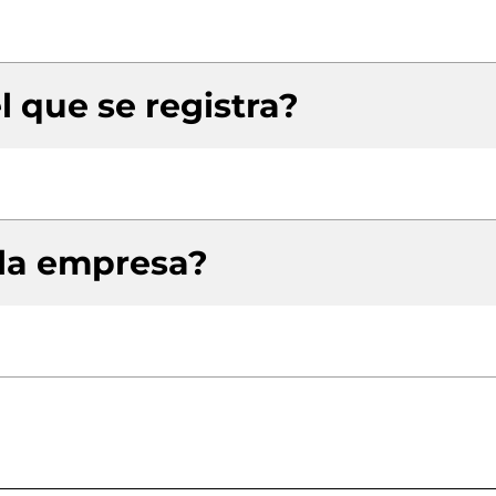
l que se registra?
 la empresa?