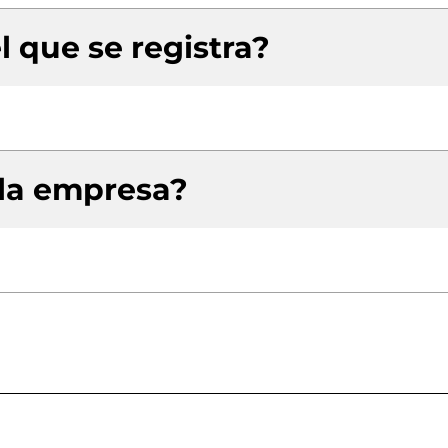
l que se registra?
 la empresa?