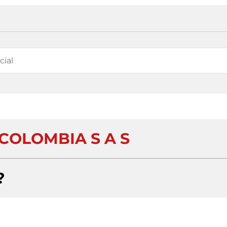
 COLOMBIA S A S
?