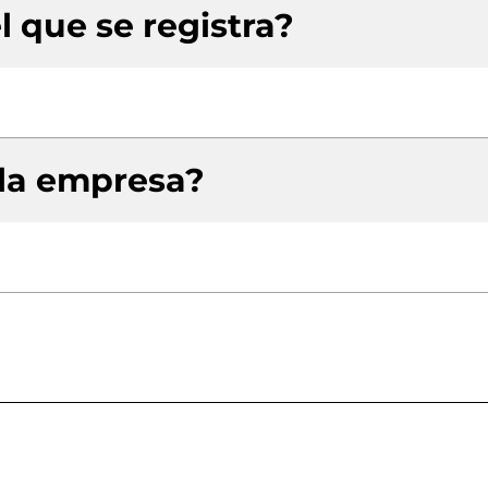
l que se registra?
 la empresa?