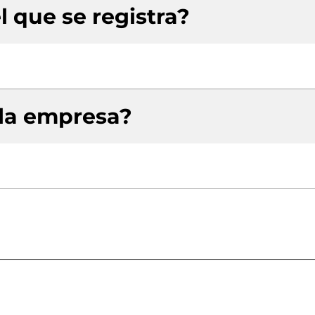
l que se registra?
 la empresa?