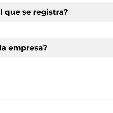
l que se registra?
 la empresa?