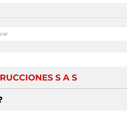
RUCCIONES S A S
?