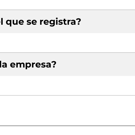
l que se registra?
 la empresa?