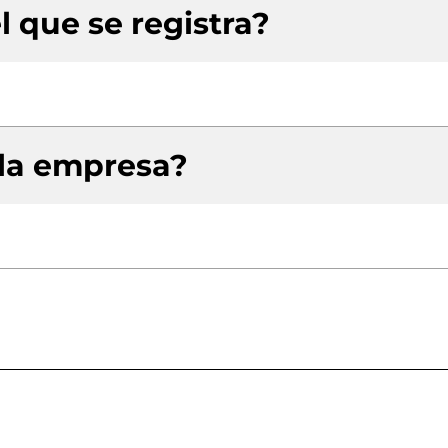
l que se registra?
 la empresa?