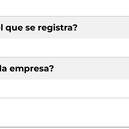
l que se registra?
 la empresa?