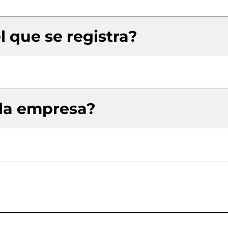
l que se registra?
 la empresa?