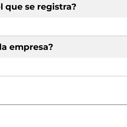
l que se registra?
 la empresa?