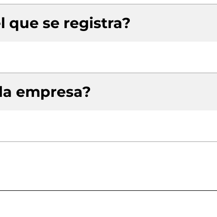
l que se registra?
 la empresa?