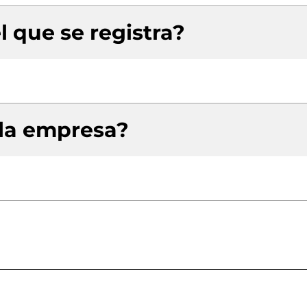
l que se registra?
 la empresa?