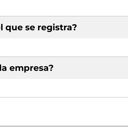
l que se registra?
 la empresa?