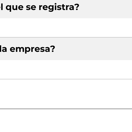
l que se registra?
 la empresa?