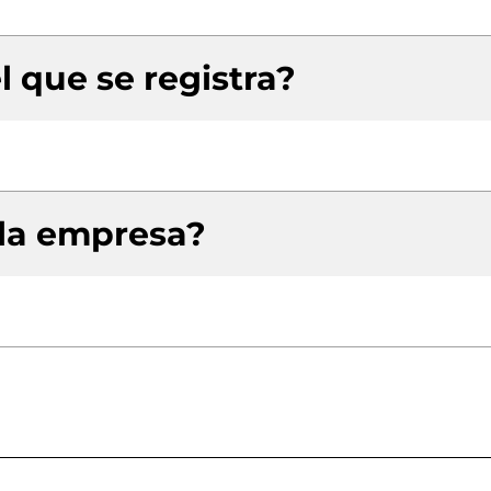
l que se registra?
 la empresa?