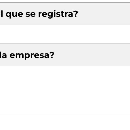
l que se registra?
 la empresa?