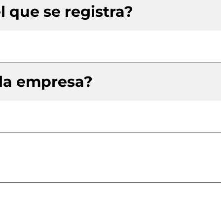
l que se registra?
 la empresa?