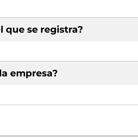
l que se registra?
 la empresa?