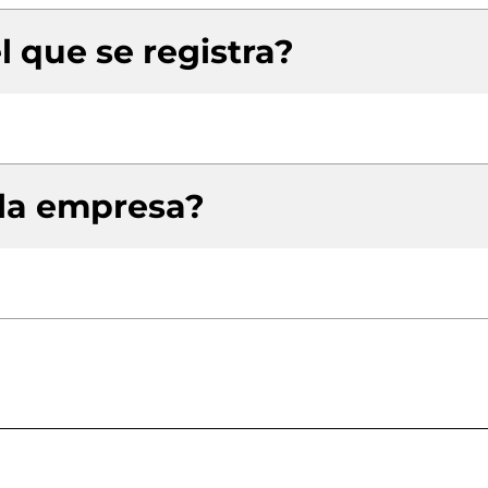
l que se registra?
 la empresa?