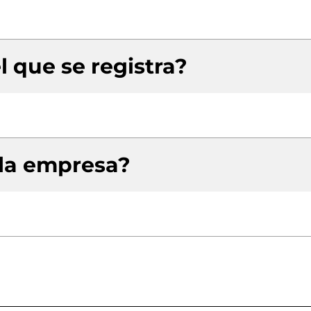
l que se registra?
 la empresa?