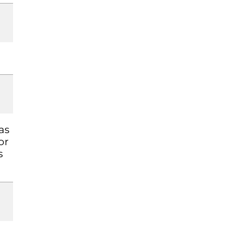
as
or
s