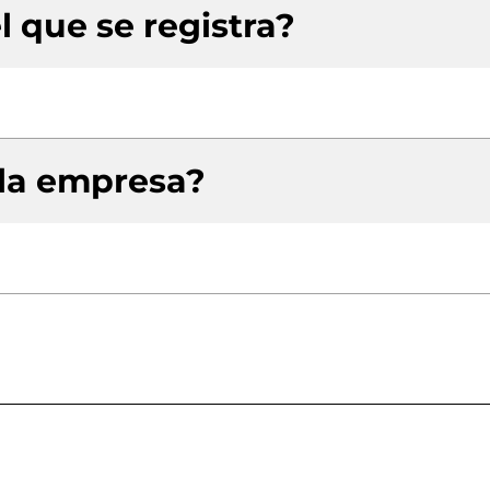
l que se registra?
 la empresa?