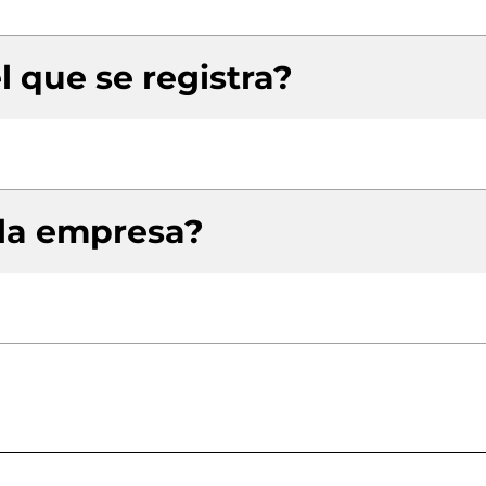
l que se registra?
 la empresa?