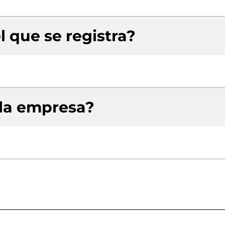
l que se registra?
 la empresa?