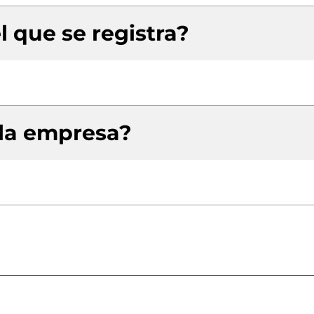
l que se registra?
 la empresa?