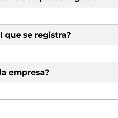
l que se registra?
 la empresa?