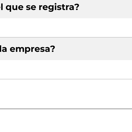
l que se registra?
 la empresa?