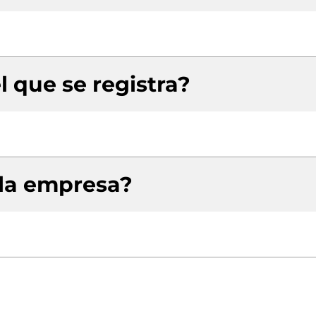
l que se registra?
 la empresa?