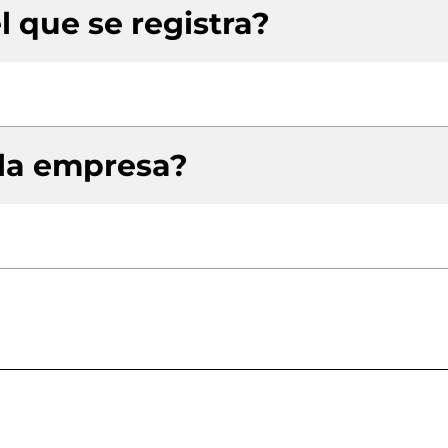
l que se registra?
 la empresa?