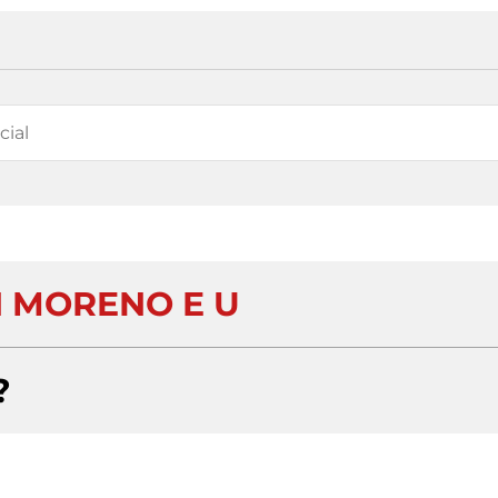
 MORENO E U
?