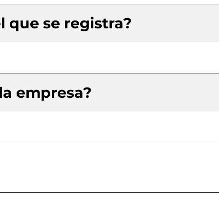
l que se registra?
 la empresa?