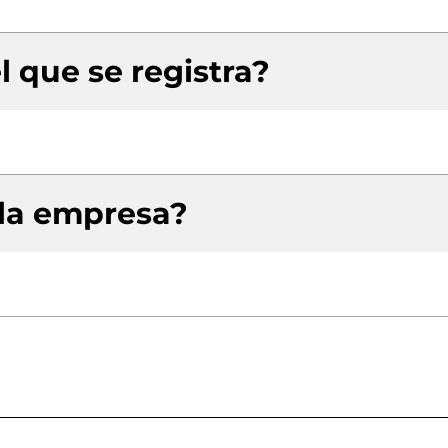
l que se registra?
 la empresa?