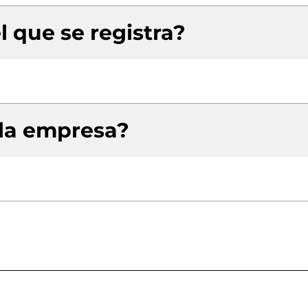
l que se registra?
 la empresa?