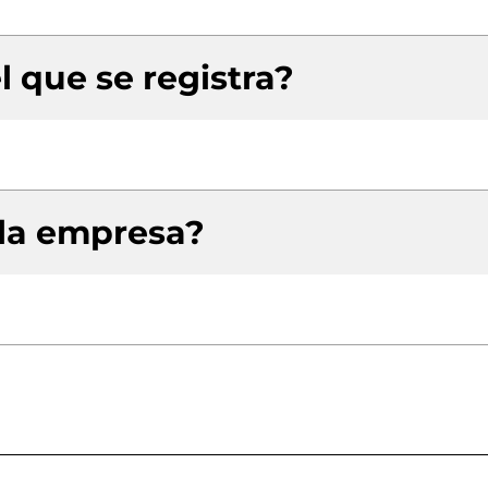
l que se registra?
 la empresa?