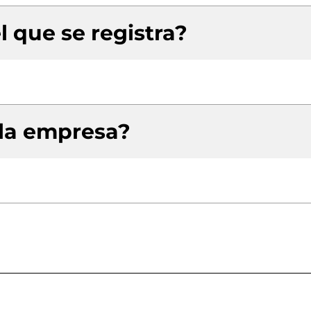
l que se registra?
 la empresa?