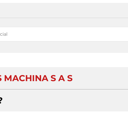
 MACHINA S A S
?