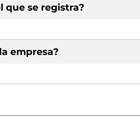
l que se registra?
 la empresa?