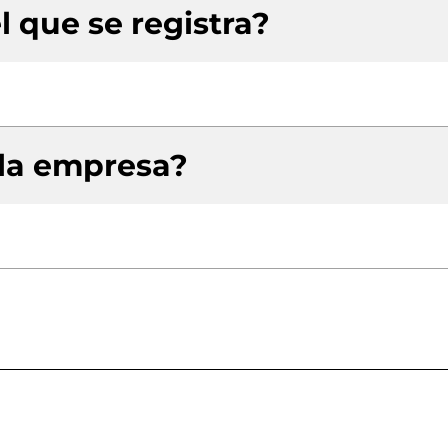
l que se registra?
 la empresa?