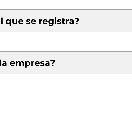
l que se registra?
 la empresa?