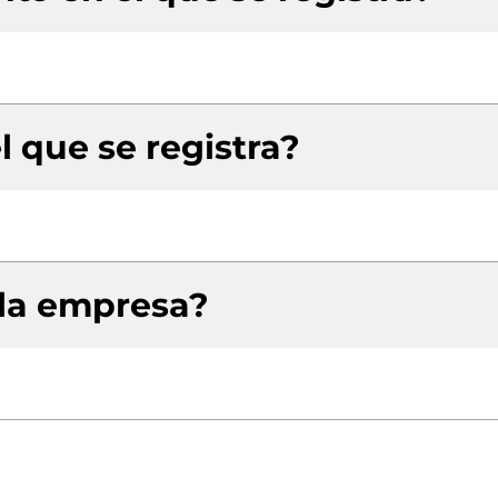
l que se registra?
 la empresa?