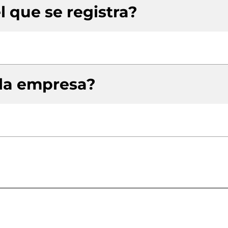
l que se registra?
 la empresa?