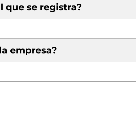
l que se registra?
 la empresa?