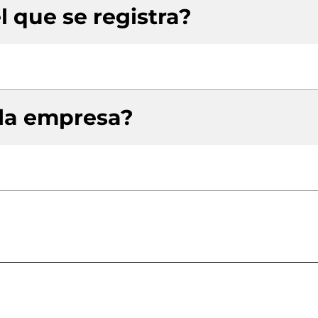
l que se registra?
 la empresa?