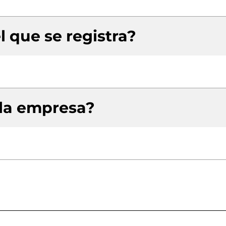
l que se registra?
 la empresa?