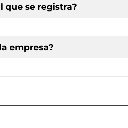
l que se registra?
 la empresa?