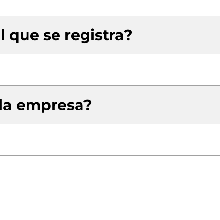
l que se registra?
 la empresa?