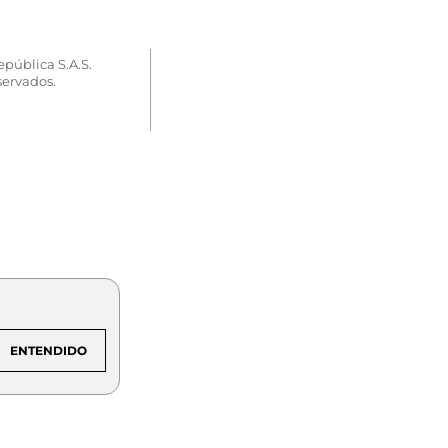
epública S.A.S.
servados.
ENTENDIDO