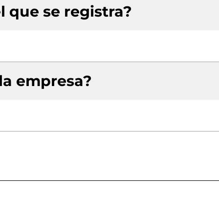
l que se registra?
 la empresa?