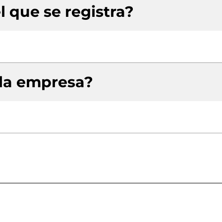
l que se registra?
 la empresa?