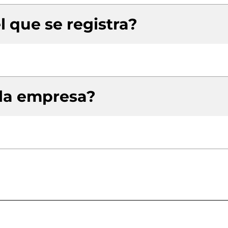
l que se registra?
 la empresa?