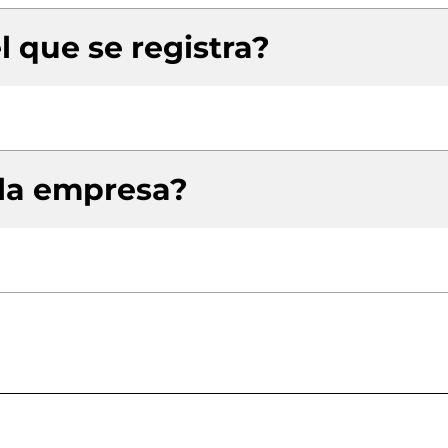
l que se registra?
 la empresa?