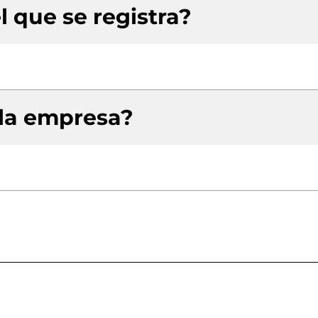
l que se registra?
 la empresa?