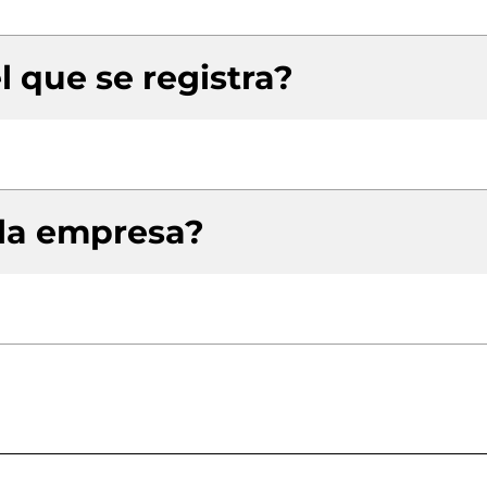
l que se registra?
 la empresa?